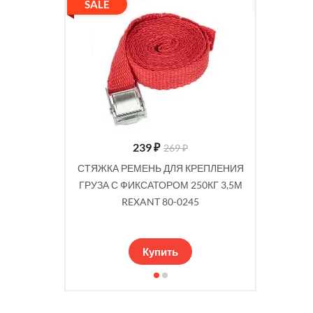
SALE
SALE
239
₽
269 ₽
КРЕПЛЕНИЯ
СТЯЖКА РЕМЕНЬ ДЛЯ КРЕПЛЕНИЯ
СТЯЖКА 
250КГ 2,5М
ГРУЗА С ФИКСАТОРОМ 250КГ 3,5М
ГРУЗА С
44
REXANT 80-0245
Купить