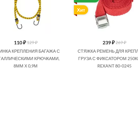
Хит
110
₽
239
₽
129 ₽
269 ₽
ИНКА КРЕПЛЕНИЯ БАГАЖА С
СТЯЖКА РЕМЕНЬ ДЛЯ КРЕП
ТАЛЛИЧЕСКИМИ КРЮЧКАМИ,
ГРУЗА С ФИКСАТОРОМ 250К
8ММ Х 0,9М
REXANT 80-0245