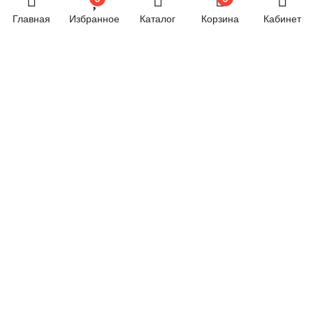
Хозяйственные товары
Главная
Избранное
Каталог
Корзина
Кабинет
Электрика
Электроника
Новостной блог
Обязательная маркировка велосипедов стартует в
России с 1 сентября
24.06.2024 07:58
© 2026 год. Все права защищены.