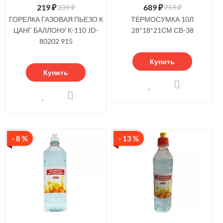
219
₽
689
₽
239 ₽
759 ₽
ГОРЕЛКА ГАЗОВАЯ ПЬЕЗО К
ТЕРМОСУМКА 10Л
ЦАНГ БАЛЛОНУ К-110 JD-
28*18*21СМ СВ-38
80202 915
Купить
Купить
- 8 %
- 13 %