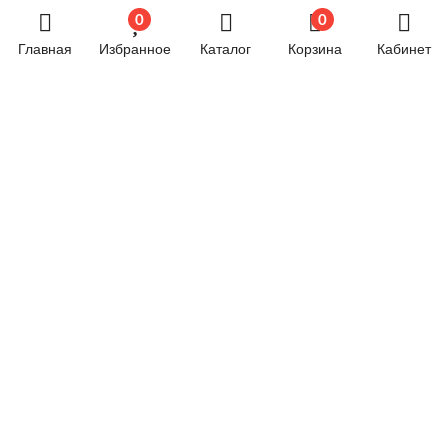
0
0
Хозяйственные товары
Главная
Избранное
Каталог
Корзина
Кабинет
Электрика
Электроника
Новостной блог
Обязательная маркировка велосипедов стартует в
России с 1 сентября
24.06.2024 07:58
© 2026 год. Все права защищены.