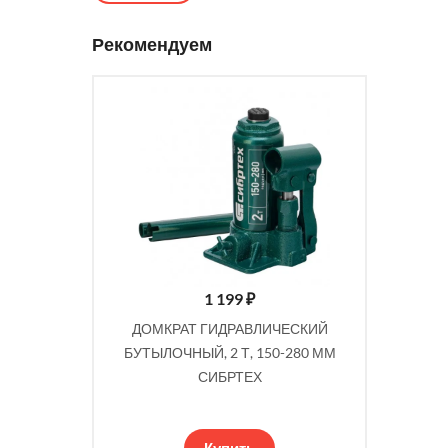
Рекомендуем
1 199
₽
 ₽
ИЧЕСКИЙ
ДОМКРАТ ГИДРАВЛИЧЕСКИЙ
ДОМКР
80-320 ММ
БУТЫЛОЧНЫЙ, 2 Т, 150-280 ММ
ПОДКАТНО
СИБРТЕХ
Купить