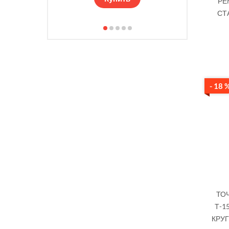
РЕ
СТ
- 18 
ТО
Т-1
КРУГ