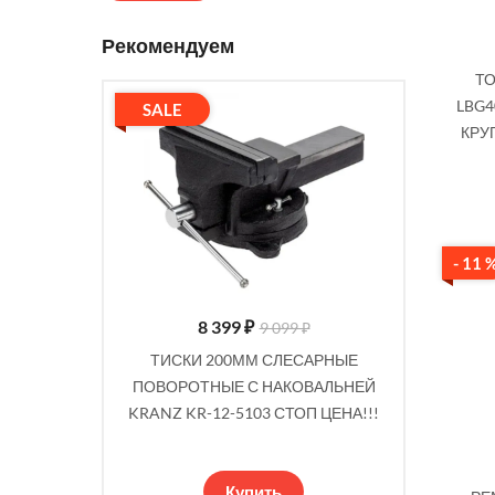
Рекомендуем
ТО
LBG4
SALE
SALE
КРУ
- 11 
8 399
₽
9 ₽
9 099 ₽
К 350 ВТ
ТИСКИ 200ММ СЛЕСАРНЫЕ
ТИСКИ С
TRIAL /580-
ПОВОРОТНЫЕ С НАКОВАЛЬНЕЙ
60 ММ,
СВЕРЛЕНИЯ
KRANZ KR-12-5103 СТОП ЦЕНА!!!
Т
Купить