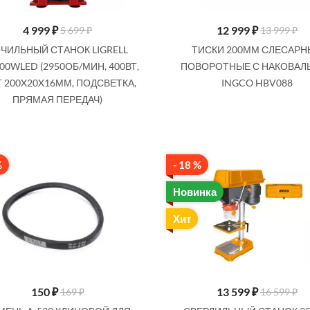
4 999
₽
12 999
₽
5 699 ₽
13 999 ₽
ЧИЛЬНЫЙ СТАНОК LIGRELL
ТИСКИ 200ММ СЛЕСАРН
00WLED (2950ОБ/МИН, 400ВТ,
ПОВОРОТНЫЕ С НАКОВАЛ
SALE
Г 200X20X16ММ, ПОДСВЕТКА,
INGCO HBV088
ПРЯМАЯ ПЕРЕДАЧ)
%
- 18 %
Новинка
499
₽
1 699
₽
549 ₽
1 899 ₽
Хит
ЛЕСАРНЫЕ НАСТОЛЬНЫЕ,
ТИСКИ 60ММ СЛЕСАРНЫЕ INGCO
 0,7 КГ, СТРУБЦИННОЕ
HBV082, 1.7 КГ, НАКОВАЛЬНЯ
КРЕПЛЕНИЕ
40Х30ММ
150
₽
13 599
₽
169 ₽
16 599 ₽
Купить
Купить