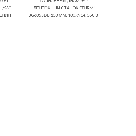
0 ВТ
ТОЧИЛЬНЫЙ ДИСКОВО-
Купить
 /580-
ЛЕНТОЧНЫЙ СТАНОК STURM!
ЛЕНИЯ
BG6055DB 150 ММ, 100Х914, 550 ВТ