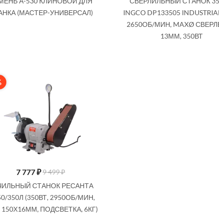
МЕНЬ А-530 КЛИНОВОЙ ДЛЯ
СВЕРЛИЛЬНЫЙ СТАНОК 35
АНКА (МАСТЕР-УНИВЕРСАЛ)
INGCO DP133505 INDUSTRIAL
2650ОБ/МИН, MAXØ СВЕР
13ММ, 350ВТ
%
7 777
₽
9 499 ₽
ЧИЛЬНЫЙ СТАНОК РЕСАНТА
50/350Л (350ВТ, 2950ОБ/МИН,
 150Х16ММ, ПОДСВЕТКА, 6КГ)