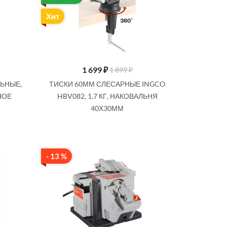
Хит
1 699
₽
1 899 ₽
ЬНЫЕ,
ТИСКИ 60ММ СЛЕСАРНЫЕ INGCO
ННОЕ
HBV082, 1.7 КГ, НАКОВАЛЬНЯ
40Х30ММ
- 13 %