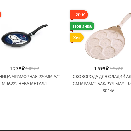
- 20 %
Новинка
Хит
1 279
₽
1 599
₽
1 399 ₽
1 999 ₽
НИЦА МРАМОРНАЯ 220ММ А/П
СКОВОРОДА ДЛЯ ОЛАДИЙ А
MR6222 НЕВА МЕТАЛЛ
СМ МРАМ/П БАК/РУЧ MAYE
80446