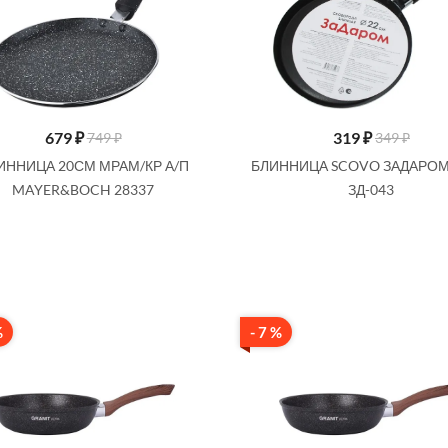
679
₽
319
₽
749 ₽
349 ₽
ИННИЦА 20СМ МРАМ/КР А/П
БЛИННИЦА SCOVO ЗАДАРОМ
MAYER&BOCH 28337
ЗД-043
%
- 7 %