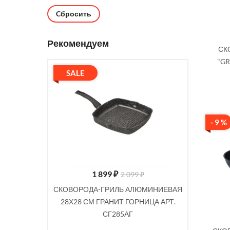
Cбросить
Рекомендуем
СК
"GR
SALE
SALE
- 9 %
1 899
₽
 ₽
2 099 ₽
ИЙ АЛЮМ 26
СКОВОРОДА-ГРИЛЬ АЛЮМИНИЕВАЯ
СКОВОРОД
MAYER&BOCH
28Х28 СМ ГРАНИТ ГОРНИЦА АРТ.
СМ МРАМ
СГ285АГ