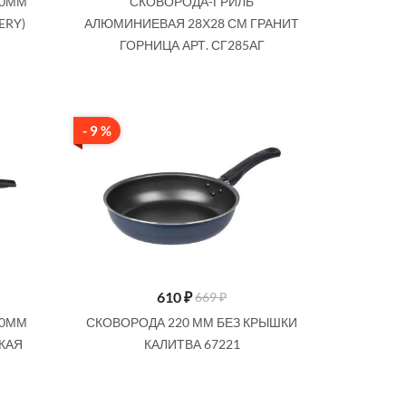
20ММ
СКОВОРОДА-ГРИЛЬ
ERY)
АЛЮМИНИЕВАЯ 28Х28 СМ ГРАНИТ
Купить
ГОРНИЦА АРТ. СГ285АГ
- 9 %
610
₽
669 ₽
40ММ
СКОВОРОДА 220 ММ БЕЗ КРЫШКИ
ОКАЯ
КАЛИТВА 67221