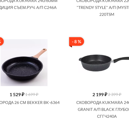
ВОРОДА KUKMARA 240/60ММ
СКОВОРОДА KUKMARA 2
ДИЦИЯ СЪЕМ.РУЧ. А/П С246А
"TRENDY STYLE" А/П (MYST
Купить
Купить
220TSM
%
- 8 %
1 529
₽
2 199
₽
1 699 ₽
2 399 ₽
ОРОДА 26 СМ BEKKER BK-6364
СКОВОРОДА KUKMARA 2
GRANIT А/П BLACK ГЛУБ
СГГЧ240А