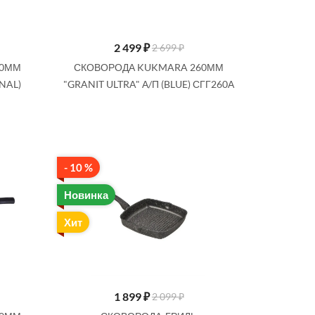
2 499
₽
2 699 ₽
60ММ
СКОВОРОДА KUKMARA 260ММ
INAL)
"GRANIT ULTRA" А/П (BLUE) СГГ260А
SALE
- 10 %
Новинка
Хит
1 599
₽
1 999 ₽
Я
СКОВОРОДА ДЛЯ ОЛАДИЙ АЛЮМ 26
СМ МРАМ/П БАК/РУЧ MAYER&BOCH
80446
1 899
₽
2 099 ₽