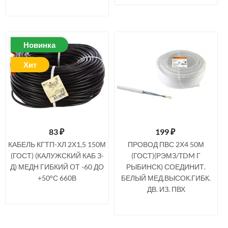
Новинка
Хит
83
₽
199
₽
КАБЕЛЬ КГТП-ХЛ 2Х1,5 150М
ПРОВОД ПВС 2Х4 50М
(ГОСТ) (КАЛУЖСКИЙ КАБ З-
(ГОСТ)(РЭМЗ/TDM Г
Д) МЕДН ГИБКИЙ ОТ -60 ДО
РЫБИНСК) СОЕДИНИТ.
+50°С 660В
БЕЛЫЙ МЕД.ВЫСОК.ГИБК.
ДВ. ИЗ. ПВХ