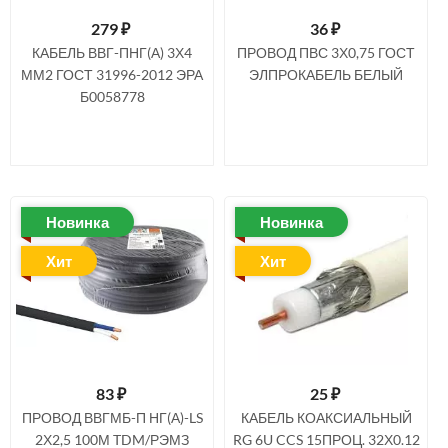
279
₽
36
₽
КАБЕЛЬ ВВГ-ПНГ(А) 3Х4
ПРОВОД ПВС 3Х0,75 ГОСТ
ММ2 ГОСТ 31996-2012 ЭРА
ЭЛПРОКАБЕЛЬ БЕЛЫЙ
Б0058778
Новинка
Новинка
Хит
Хит
83
₽
25
₽
ПРОВОД ВВГМБ-П НГ(А)-LS
КАБЕЛЬ КОАКСИАЛЬНЫЙ
2Х2,5 100М TDM/РЭМЗ
RG 6U CCS 15ПРОЦ. 32Х0.12