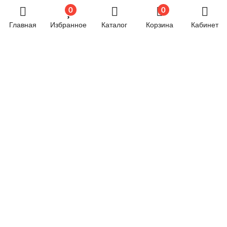
0
0
Хозяйственные товары
Главная
Избранное
Каталог
Корзина
Кабинет
Электрика
Электроника
Новостной блог
Обязательная маркировка велосипедов стартует в
России с 1 сентября
24.06.2024 07:58
© 2026 год. Все права защищены.