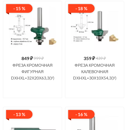
- 15 %
- 18 %
849
₽
359
₽
999 ₽
439 ₽
ФРЕЗА КРОМОЧНАЯ
ФРЕЗА КРОМОЧНАЯ
ФИГУРНАЯ
КАЛЕВОЧНАЯ
DХHХL=32Х20Х63,3(У)
DХHХL=30Х10Х54,3(У)
- 13 %
- 16 %