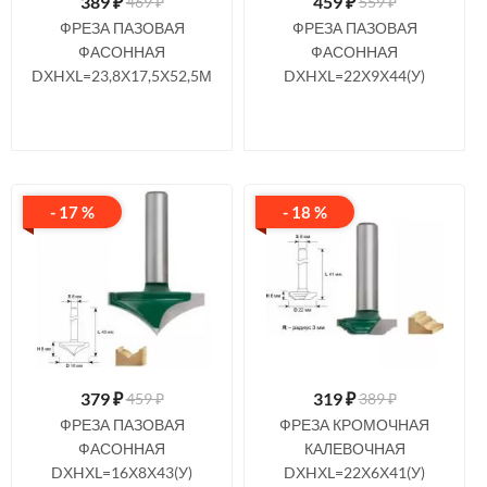
389
₽
459
₽
469 ₽
559 ₽
ФРЕЗА ПАЗОВАЯ
ФРЕЗА ПАЗОВАЯ
ФАСОННАЯ
ФАСОННАЯ
DХHХL=23,8Х17,5Х52,5М
DХHХL=22Х9Х44(У)
- 17 %
- 18 %
379
₽
319
₽
459 ₽
389 ₽
ФРЕЗА ПАЗОВАЯ
ФРЕЗА КРОМОЧНАЯ
ФАСОННАЯ
КАЛЕВОЧНАЯ
DХHХL=16Х8Х43(У)
DХHХL=22Х6Х41(У)