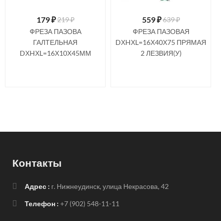
179
₽
559
₽
219 ₽
639 ₽
ФРЕЗА ПАЗОВА
ФРЕЗА ПАЗОВАЯ
ГАЛТЕЛЬНАЯ
DХHХL=16Х40Х75 ПРЯМАЯ
DХHХL=16Х10Х45ММ
2 ЛЕЗВИЯ(У)
Контакты
Адрес :
г. Нижнеудинск, улица Некрасова, 42
Телефон :
+7 (902) 548-11-11