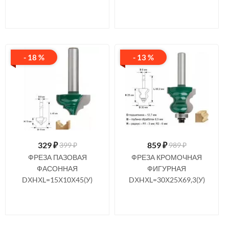
- 18 %
- 13 %
329
₽
859
₽
399 ₽
989 ₽
ФРЕЗА ПАЗОВАЯ
ФРЕЗА КРОМОЧНАЯ
ФАСОННАЯ
ФИГУРНАЯ
DХHХL=15Х10Х45(У)
DХHХL=30Х25Х69,3(У)