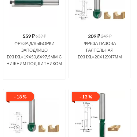
559
₽
209
₽
639 ₽
249 ₽
ФРЕЗА Д/ВЫБОРКИ
ФРЕЗА ПАЗОВА
ЗАПОДЛИЦО
ГАЛТЕЛЬНАЯ
DXHXL=19Х50,8X97,5ММ С
DХHХL=20Х12Х47ММ
НИЖНИМ ПОДШИПНИКОМ
- 18 %
- 13 %