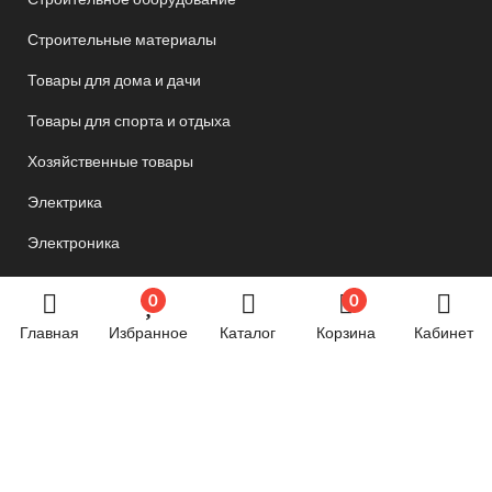
Строительные материалы
Товары для дома и дачи
Товары для спорта и отдыха
Хозяйственные товары
Электрика
Электроника
Новостной блог
0
0
Главная
Избранное
Каталог
Корзина
Кабинет
Обязательная маркировка велосипедов стартует в
России с 1 сентября
24.06.2024 07:58