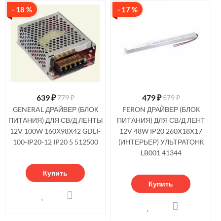
- 18 %
- 17 %
639
₽
479
₽
779 ₽
579 ₽
GENERAL ДРАЙВЕР (БЛОК
FERON ДРАЙВЕР (БЛОК
ПИТАНИЯ) ДЛЯ СВ/Д ЛЕНТЫ
ПИТАНИЯ) ДЛЯ СВ/Д ЛЕНТ
12V 100W 160Х98Х42 GDLI-
12V 48W IP20 260X18X17
100-IP20-12 IP20 5 512500
(ИНТЕРЬЕР) УЛЬТРАТОНК
LB001 41344
Купить
Купить