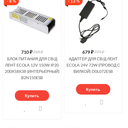
- 8 %
- 13 %
710
₽
679
₽
769 ₽
779 ₽
БЛОК ПИТАНИЯ ДЛЯ СВ/Д
АДАПТЕР ДЛЯ СВ/Д ЛЕНТ
ЛЕНТ ECOLA 12V 150W IP20
ECOLA 24V 72W (ПРОВОД С
200X58X38 (ИНТЕРЬЕРНЫЙ)
ВИЛКОЙ) D0L072ESB
B2N150ESB
Купить
Купить