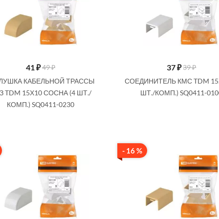
41
₽
37
₽
49 ₽
39 ₽
ЛУШКА КАБЕЛЬНОЙ ТРАССЫ
СОЕДИНИТЕЛЬ КМС TDM 15Х
З TDM 15Х10 СОСНА (4 ШТ./
ШТ./КОМП.) SQ0411-010
КОМП.) SQ0411-0230
- 16 %