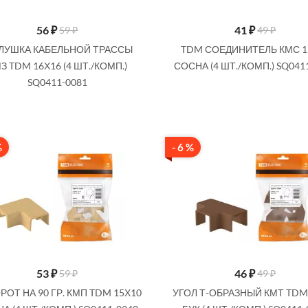
56
₽
41
₽
59 ₽
49 ₽
ЛУШКА КАБЕЛЬНОЙ ТРАССЫ
TDM СОЕДИНИТЕЛЬ КМС 1
З TDM 16Х16 (4 ШТ./КОМП.)
СОСНА (4 ШТ./КОМП.) SQ041
SQ0411-0081
%
- 6 %
53
₽
46
₽
59 ₽
49 ₽
ОТ НА 90 ГР. КМП TDM 15Х10
УГОЛ Т-ОБРАЗНЫЙ КМТ TDM