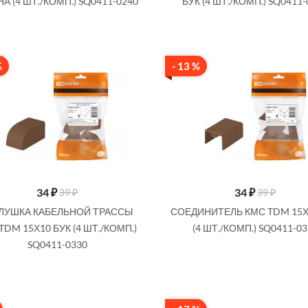
А (4 ШТ./КОМП.) SQ0411-0240
БУК (4 ШТ./КОМП.) SQ0411
%
- 13 %
34
₽
34
₽
39 ₽
39 ₽
ЛУШКА КАБЕЛЬНОЙ ТРАССЫ
СОЕДИНИТЕЛЬ КМС TDM 15Х
TDM 15Х10 БУК (4 ШТ./КОМП.)
(4 ШТ./КОМП.) SQ0411-0
SQ0411-0330