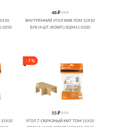
48
₽
59 ₽
5Х10
ВНУТРЕННИЙ УГОЛ КМВ TDM 15Х10
1-0250
БУК (4 ШТ./КОМП.) SQ0411-0320
- 7 %
55
₽
59 ₽
 15Х10
УГОЛ Т-ОБРАЗНЫЙ КМТ TDM 15Х10