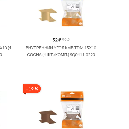
52
₽
59 ₽
10 (4
ВНУТРЕННИЙ УГОЛ КМВ TDM 15Х10
0
СОСНА (4 ШТ./КОМП.) SQ0411-0220
- 19 %