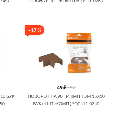
-0360
СОСНА (4 ШТ./КОМП.) SQ0411-0260
- 17 %
49
₽
59 ₽
10 БУК
ПОВОРОТ НА 90 ГР. КМП TDM 15Х10
350
БУК (4 ШТ./КОМП.) SQ0411-0340