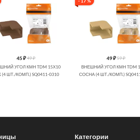
- 17 %
45
₽
49
₽
49 ₽
59 ₽
ШНИЙ УГОЛ КМН TDM 15Х10
ВНЕШНИЙ УГОЛ КМН TDM 
 (4 ШТ./КОМП.) SQ0411-0310
СОСНА (4 ШТ./КОМП.) SQ041
ницы
Категории