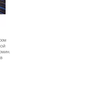
400М
КОЙ
ЮМИН.
КВ