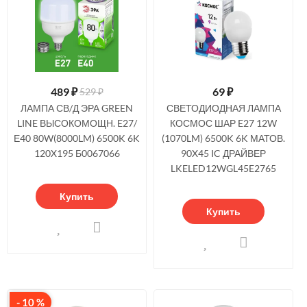
489
₽
69
₽
529 ₽
ЛАМПА СВ/Д ЭРА GREEN
СВЕТОДИОДНАЯ ЛАМПА
LINE ВЫСОКОМОЩН. E27/
КОСМОС ШАР E27 12W
Е40 80W(8000LM) 6500K 6K
(1070LM) 6500K 6K МАТОВ.
120X195 Б0067066
90X45 IC ДРАЙВЕР
LKELED12WGL45E2765
Купить
Купить
- 10 %