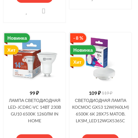
Новинка
- 8 %
Хит
Новинка
Хит
99
₽
109
₽
119 ₽
ЛАМПА СВЕТОДИОДНАЯ
СВЕТОДИОДНАЯ ЛАМПА
LED-JCDRC-VC 14ВТ 230В
КОСМОС GX53 12W(960LM)
GU10 6500K 1260ЛМ IN
6500K 6K 28X75 МАТОВ.
HOME
LKSM_LED12WGX5365C