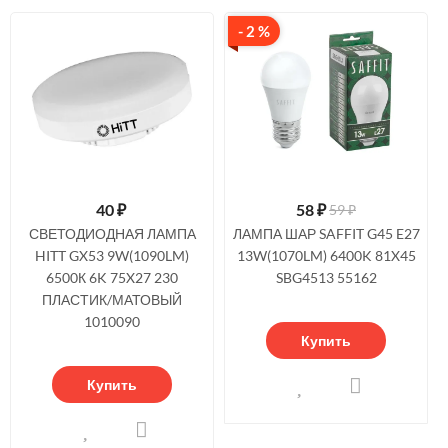
- 2 %
40
₽
58
₽
59 ₽
СВЕТОДИОДНАЯ ЛАМПА
ЛАМПА ШАР SAFFIT G45 E27
HITT GX53 9W(1090LM)
13W(1070LM) 6400K 81X45
6500К 6K 75X27 230
SBG4513 55162
ПЛАСТИК/МАТОВЫЙ
1010090
Купить
Купить