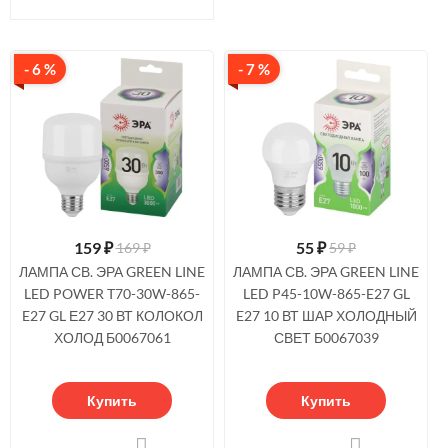
- 6 %
- 7 %
159
₽
55
₽
169 ₽
59 ₽
ЛАМПА СВ. ЭРА GREEN LINE
ЛАМПА СВ. ЭРА GREEN LINE
LED POWER T70-30W-865-
LED P45-10W-865-E27 GL
E27 GL Е27 30 ВТ КОЛОКОЛ
E27 10 ВТ ШАР ХОЛОДНЫЙ
ХОЛОД Б0067061
СВЕТ Б0067039
Купить
Купить