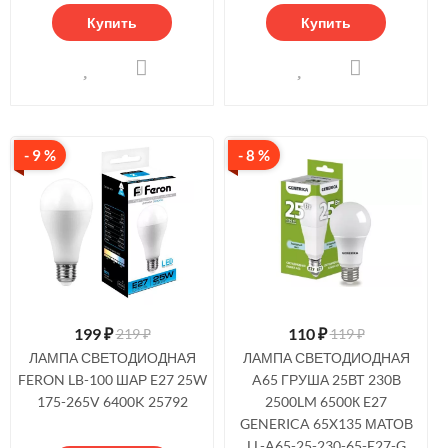
Купить
Купить
- 9 %
- 8 %
199
₽
110
₽
219 ₽
119 ₽
ЛАМПА СВЕТОДИОДНАЯ
ЛАМПА СВЕТОДИОДНАЯ
FERON LB-100 ШАР E27 25W
A65 ГРУША 25ВТ 230В
175-265V 6400K 25792
2500LM 6500К E27
GENERICA 65X135 МАТОВ
LL-A65-25-230-65-E27-G