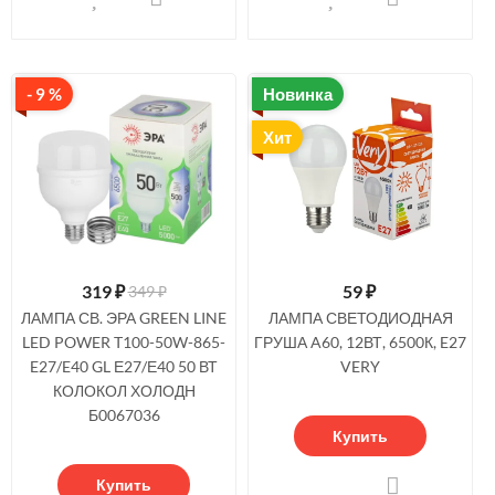
- 9 %
Новинка
Хит
319
₽
59
₽
349 ₽
ЛАМПА СВ. ЭРА GREEN LINE
ЛАМПА СВЕТОДИОДНАЯ
LED POWER T100-50W-865-
ГРУША A60, 12ВТ, 6500К, E27
E27/E40 GL Е27/Е40 50 ВТ
VERY
КОЛОКОЛ ХОЛОДН
Б0067036
Купить
Купить