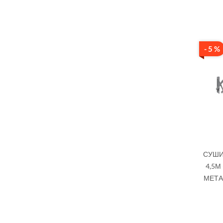
- 5 %
СУШИ
4,5М
МЕТА