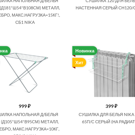
ИЛКА НАПОЛЬНАЯ Д/БЕЛЬЯ
СУШИЛКА 120 ДЛЯ БЕЛ
(Д181*Ш54*В108СМ) МЕТАЛЛ,
НАСТЕННАЯ СЕРЫЙ СН120/
БРО, МАКС.НАГРУЗКА=15КГ!,
СБ1 NIKA
нка
Новинка
Хит
999
₽
399
₽
ИЛКА НАПОЛЬНАЯ Д/БЕЛЬЯ
СУШИЛКА ДЛЯ БЕЛЬЯ NIKA
 (Д105*Ш54*В95СМ) МЕТАЛЛ,
65П/С СЕРЫЙ (НА РАДИАТ
ЕБРО, МАКС.НАГРУЗКА=10КГ,