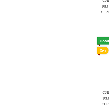
СУШ
18М 
СЕРЕ
Нови
Хит
СУШ
10М
СЕР