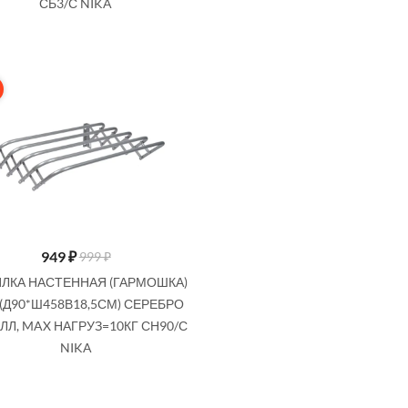
СБ3/С NIKA
949
₽
999 ₽
ЛКА НАСТЕННАЯ (ГАРМОШКА)
 (Д90*Ш458В18,5СМ) СЕРЕБРО
ЛЛ, MAX НАГРУЗ=10КГ СН90/С
NIKA