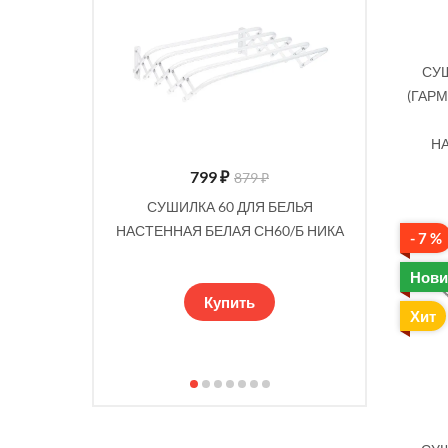
СУШ
(ГАРМ
НА
799
₽
879 ₽
KA СБ5-65П/
СУШИЛКА 60 ДЛЯ БЕЛЬЯ
СУШИЛКА 
ИАТОР)
НАСТЕННАЯ БЕЛАЯ СН60/Б НИКА
(Д181
- 7 %
СЕРЕБРО
Нови
Купить
Хит