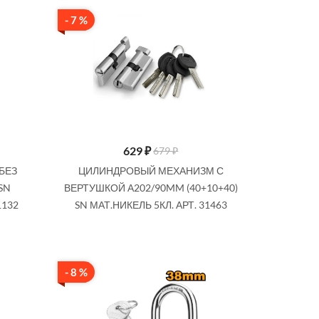
- 7 %
629
₽
679 ₽
БЕЗ
ЦИЛИНДРОВЫЙ МЕХАНИЗМ С
SN
ВЕРТУШКОЙ А202/90MM (40+10+40)
1132
SN МАТ.НИКЕЛЬ 5КЛ. АРТ. 31463
- 8 %