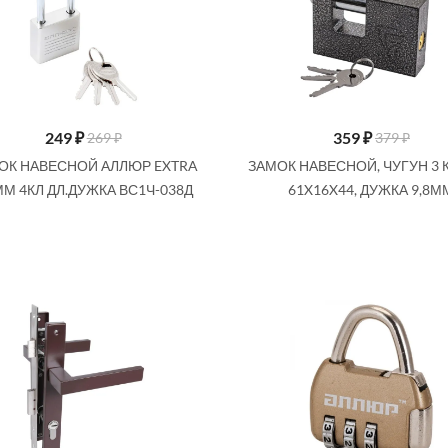
249
₽
359
₽
269 ₽
379 ₽
ОК НАВЕСНОЙ АЛЛЮР EXTRA
ЗАМОК НАВЕСНОЙ, ЧУГУН 3 
М 4КЛ ДЛ.ДУЖКА ВС1Ч-038Д
61X16X44, ДУЖКА 9,8М