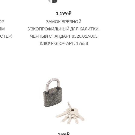
1 199
₽
ЮР
ЗАМОК ВРЕЗНОЙ
ММ
УЗКОПРОФИЛЬНЫЙ ДЛЯ КАЛИТКИ,
ИСТЕР)
ЧЕРНЫЙ СТАНДАРТ 8520.01.9005
SALE
КЛЮЧ-КЛЮЧ АРТ. 17658
199
₽
229 ₽
М
ЗАЩЕЛКА ШАРИКОВАЯ TRODOS
03.02.33 (БРОНЗА) 206014
159
₽