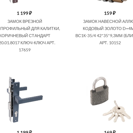
1 199
₽
159
₽
ЗАМОК ВРЕЗНОЙ
ЗАМОК НАВЕСНОЙ АЛЛ
ПРОФИЛЬНЫЙ ДЛЯ КАЛИТКИ,
КОДОВЫЙ ЗОЛОТО D=4
КОРИЧНЕВЫЙ СТАНДАРТ
ВС1К-35/4 42*35*9,3ММ (БЛ
SALE
20.01.8017 КЛЮЧ-КЛЮЧ АРТ.
АРТ. 10152
17659
199
₽
159
₽
229 ₽
179 ₽
А ШАРИКОВАЯ TRODOS
ЦИЛИНДРОВЫЙ МЕХАНИЗМ ЦАМ Ц
2.33 (БРОНЗА) 206014
60MM (25+10+25) AB БРОНЗА 5КЛ.
208083
1 199
₽
169
₽