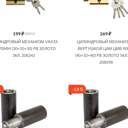
199
₽
269
₽
209 ₽
ИНДРОВЫЙ МЕХАНИЗМ VRATA
ЦИЛИНДРОВЫЙ МЕХАНИЗ
70MM (30+10+30) PB ЗОЛОТО
ВЕРТУШКОЙ ЦАМ ЦМВ 9
3КЛ. 208242
(40+10+40) PB ЗОЛОТО 5КЛ.
208098
%
- 13 %