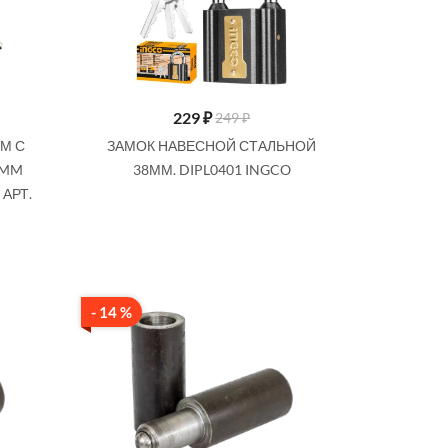
229
₽
249 ₽
М С
ЗАМОК НАВЕСНОЙ СТАЛЬНОЙ
0MM
38ММ. DIPL0401 INGCO
 АРТ.
- 14 %