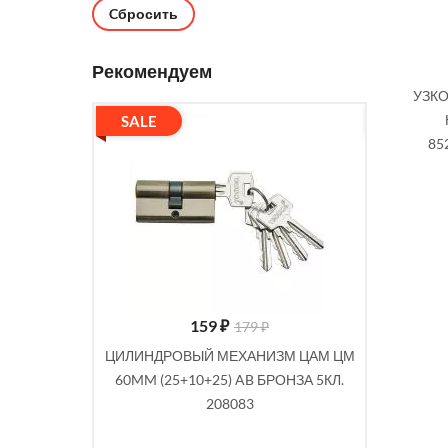
Cбросить
Рекомендуем
УЗКО
SALE
SALE
85
159
₽
179 ₽
Я TRODOS
ЦИЛИНДРОВЫЙ МЕХАНИЗМ ЦАМ ЦМ
ЗАЩЕЛК
 206014
60MM (25+10+25) AB БРОНЗА 5КЛ.
03.0
208083