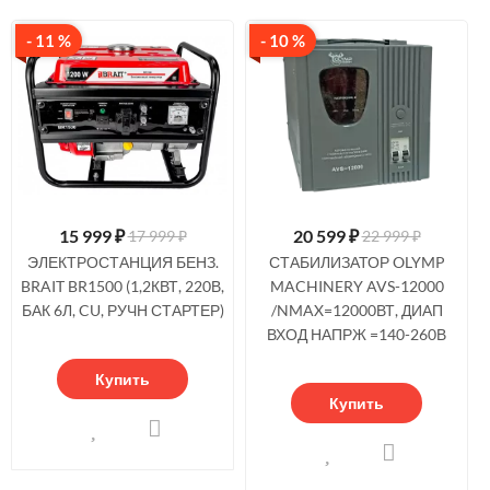
- 11 %
- 10 %
15 999
₽
20 599
₽
17 999 ₽
22 999 ₽
ЭЛЕКТРОСТАНЦИЯ БЕНЗ.
СТАБИЛИЗАТОР OLYMP
BRAIT BR1500 (1,2КВТ, 220В,
MACHINERY AVS-12000
БАК 6Л, CU, РУЧН СТАРТЕР)
/NMAX=12000ВТ, ДИАП
ВХОД НАПРЖ =140-260В
Купить
Купить