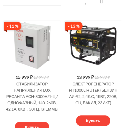
- 11 %
- 13 %
15 999
₽
13 999
₽
17 999 ₽
15 999 ₽
СТАБИЛИЗАТОР
ЭЛЕКТРОГЕНЕРАТОР
НАПРЯЖЕНИЯ LUX
HT1000L HUTER (БЕНЗИН
РЕСАНТА АСН-8000Н/1-Ц /
АИ-92, 2,4Л.С, 1КВТ, 220В,
ОДНОФАЗНЫЙ, 140-260В,
CU, БАК 6Л, 23.6КГ)
42,1А, 8КВТ, 50ГЦ, КЛЕММЫ
Купить
Купить