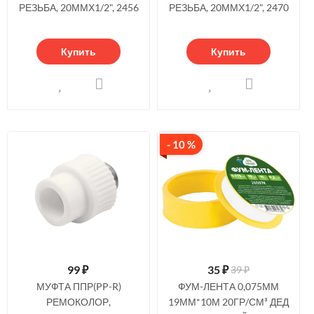
РЕЗЬБА, 20ММХ1/2", 2456
РЕЗЬБА, 20ММХ1/2", 2470
Купить
Купить
- 10 %
99
₽
35
₽
39 ₽
МУФТА ППР(PP-R)
ФУМ-ЛЕНТА 0,075ММ
РЕМОКОЛОР,
19ММ*10М 20ГР/СМ³ ДЕД