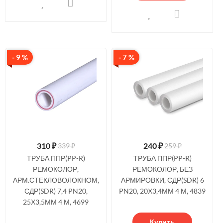
- 9 %
- 7 %
310
₽
240
₽
339 ₽
259 ₽
ТРУБА ППР(PP-R)
ТРУБА ППР(PP-R)
РЕМОКОЛОР,
РЕМОКОЛОР, БЕЗ
АРМ.СТЕКЛОВОЛОКНОМ,
АРМИРОВКИ, СДР(SDR) 6
СДР(SDR) 7,4 PN20,
PN20, 20Х3,4ММ 4 М, 4839
25Х3,5ММ 4 М, 4699
Купить