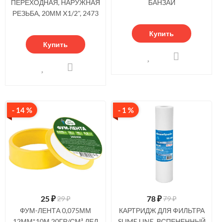
ПЕРЕХОДНАЯ, НАРУЖНАЯ
БАНЗАЙ
РЕЗЬБА, 20ММ X1/2", 2473
Купить
Купить
- 14 %
- 1 %
25
₽
78
₽
29 ₽
79 ₽
ФУМ-ЛЕНТА 0,075ММ
КАРТРИДЖ ДЛЯ ФИЛЬТРА
12ММ*10М 20ГР/СМ³ ДЕД
SLIME LINE, ВСПЕНЕННЫЙ