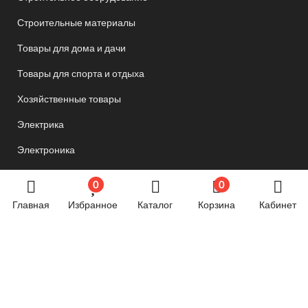
Строительные материалы
Товары для дома и дачи
Товары для спорта и отдыха
Хозяйственные товары
Электрика
Электроника
Новостной блог
0
0
Главная
Избранное
Каталог
Корзина
Кабинет
Обязательная маркировка велосипедов стартует в
России с 1 сентября
24.06.2024 07:58