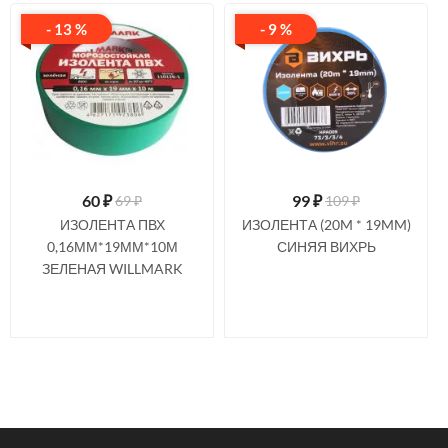
- 13 %
- 9 %
60
₽
99
₽
69 ₽
109 ₽
ИЗОЛЕНТА ПВХ
ИЗОЛЕНТА (20M * 19MM)
0,16ММ*19ММ*10М
СИНЯЯ ВИХРЬ
ЗЕЛЕНАЯ WILLMARK