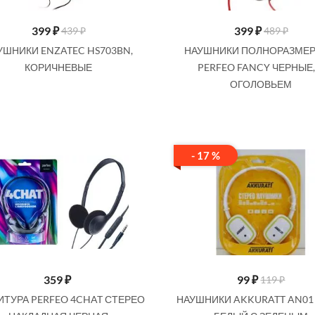
399
₽
399
₽
439 ₽
489 ₽
УШНИКИ ENZATEC HS703BN,
НАУШНИКИ ПОЛНОРАЗМЕ
КОРИЧНЕВЫЕ
PERFEO FANCY ЧЕРНЫЕ,
ОГОЛОВЬЕМ
- 17 %
359
₽
99
₽
119 ₽
ИТУРА PERFEO 4CHAT СТЕРЕО
НАУШНИКИ AKKURATT AN01