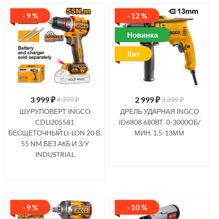
- 9 %
- 12 %
Новинка
Хит
3 999
₽
2 999
₽
4 399 ₽
3 399 ₽
ШУРУПОВЕРТ INGCO
ДРЕЛЬ УДАРНАЯ INGCO
CDLI205581
ID6808 680ВТ. 0-3000ОБ/
БЕСЩЕТОЧНЫЙ LI-LON 20 В,
МИН. 1,5-13ММ
55 NM БЕЗ АКБ И З/У
INDUSTRIAL
- 9 %
- 10 %