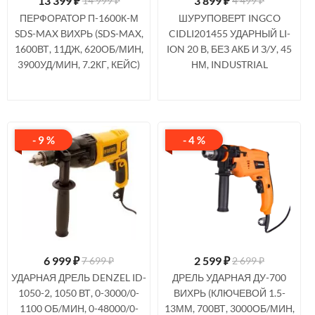
13 399
₽
3 899
₽
14 999 ₽
4 499 ₽
ПЕРФОРАТОР П-1600К-М
ШУРУПОВЕРТ INGCO
SDS-MAX ВИХРЬ (SDS-MAX,
CIDLI201455 УДАРНЫЙ LI-
1600ВТ, 11ДЖ, 620ОБ/МИН,
ION 20 В, БЕЗ АКБ И З/У, 45
3900УД/МИН, 7.2КГ, КЕЙС)
НМ, INDUSTRIAL
- 9 %
- 4 %
6 999
₽
2 599
₽
7 699 ₽
2 699 ₽
УДАРНАЯ ДРЕЛЬ DENZEL ID-
ДРЕЛЬ УДАРНАЯ ДУ-700
1050-2, 1050 ВТ, 0-3000/0-
ВИХРЬ (КЛЮЧЕВОЙ 1.5-
1100 ОБ/МИН, 0-48000/0-
13ММ, 700ВТ, 3000ОБ/МИН,