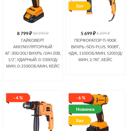
Хит
8 799
₽
5 699
₽
10 999 ₽
6 299 ₽
ГАЙКОВЕРТ
ПЕРФОРАТОР П-900К
АККУМУЛЯТОРНЫЙ
ВИХРЬ /SDS-PLUS, 900ВТ,
АГ-300/20LI ВИХРЬ /2АЧ 20В,
4ДЖ, 1100ОБ/МИН, 5200УД/
1/2", УДАРНЫЙ, 0-3300УД/
МИН, 2.7КГ, КЕЙС
МИН, 0-2500ОБ/МИН, КЕЙС
- 4 %
- 6 %
Новинка
Хит