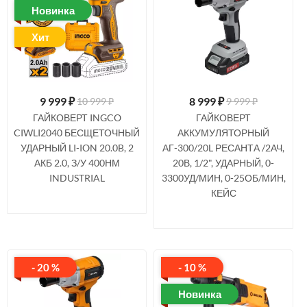
Новинка
Хит
9 999
₽
8 999
₽
10 999 ₽
9 999 ₽
ГАЙКОВЕРТ INGCO
ГАЙКОВЕРТ
CIWLI2040 БЕСЩЕТОЧНЫЙ
АККУМУЛЯТОРНЫЙ
УДАРНЫЙ LI-ION 20.0B, 2
АГ-300/20L РЕСАНТА /2АЧ,
АКБ 2.0, З/У 400НМ
20В, 1/2", УДАРНЫЙ, 0-
INDUSTRIAL
3300УД/МИН, 0-25ОБ/МИН,
КЕЙС
- 20 %
- 10 %
Новинка