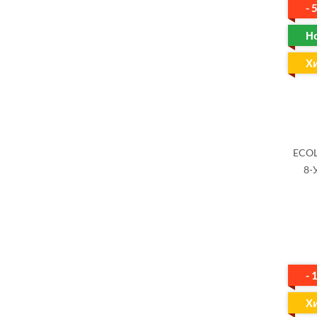
- 
Н
Х
ECOL
8-
- 
Х