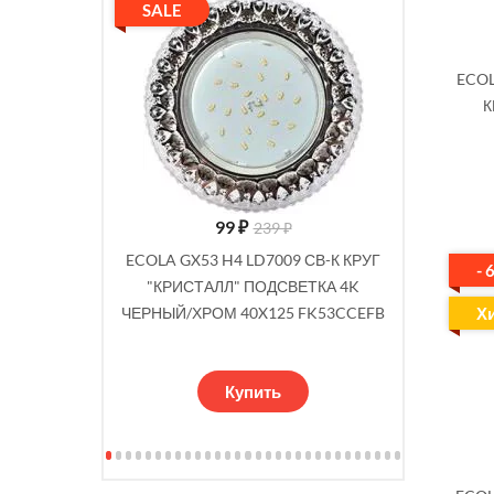
SALE
SALE
ECOL
К
99
₽
239 ₽
 СВ-К КРУГ
ECOLA GX53 H4 LD7009 СВ-К КРУГ
ECOLA GX5
- 
 4K СВЕТ-
"КРИСТАЛЛ" ПОДСВЕТКА 4K
ПРОЗ.И 
Х
5 FL53PMEFB
ЧЕРНЫЙ/ХРОМ 40X125 FK53CCEFB
ЗЕРК/Х
Купить