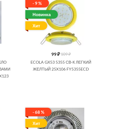
- 9 %
Новинка
Хит
99
₽
109 ₽
КЛО
ECOLA GX53 5355 СВ-К ЛЕГКИЙ
АЗАМИ
ЖЕЛТЫЙ 25X106 FY5355ECD
X123
- 68 %
Хит