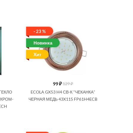
- 23 %
Новинка
Хит
99
₽
129 ₽
СТЕКЛО
ECOLA GX53 H4 СВ-К "ЧЕКАНКА"
 ХРОМ-
ЧЕРНАЯ МЕДЬ 43X115 FP61H4ECB
ECH