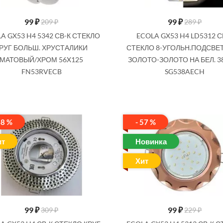
SALE
99
₽
99
₽
209 ₽
289 ₽
A GX53 H4 5342 СВ-К СТЕКЛО
ECOLA GX53 H4 LD5312 С
РУГ БОЛЬШ. ХРУСТАЛИКИ
СТЕКЛО 8-УГОЛЬН.ПОДСВЕТ
МАТОВЫЙ/ХРОМ 56X125
ЗОЛОТО-ЗОЛОТО НА БЕЛ. 3
FN53RVECB
SG538AECH
99
₽
99
₽
189 ₽
319 ₽
3 H4 5360 СТЕКЛО,КРУГ С
ECOLA GX53 H4 5319 СВ-К КРУГ С
68 %
- 57 %
РОЗ.СТРАЗ. КОРОНА/ФОН
ПРОЗР. МОЗАИКОЙ, ЧЕРНЫЙ/ХРОМ
ит
Новинка
РОМ 52X123 FF53RNECB
40X123 FX53RMECB
Хит
Купить
Купить
99
₽
99
₽
309 ₽
229 ₽