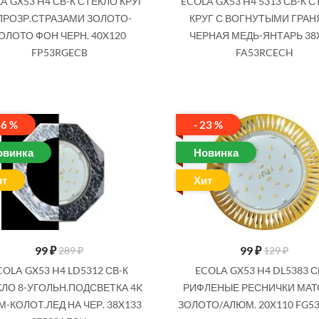
A GX53 H4 СВ-К СТЕКЛО КРУГ
ECOLA GX53 H4 5313 СВ-К 
ПРОЗР.СТРАЗАМИ ЗОЛОТО-
КРУГ С ВОГНУТЫМИ ГРА
ОЛОТО ФОН ЧЕРН. 40X120
ЧЕРНАЯ МЕДЬ-ЯНТАРЬ 38
FP53RGECB
FA53RCECH
66 %
- 23 %
овинка
Новинка
ит
Хит
99
₽
99
₽
289 ₽
129 ₽
COLA GX53 H4 LD5312 СВ-К
ECOLA GX53 H4 DL5383 С
ЛО 8-УГОЛЬН.ПОДСВЕТКА 4K
РИФЛЕНЫЕ РЕСНИЧКИ МА
-КОЛОТ.ЛЕД НА ЧЕР. 38X133
ЗОЛОТО/АЛЮМ. 20X110 FG5