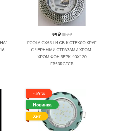
99
₽
309 ₽
ЛНА"
ECOLA GX53 H4 СВ-К СТЕКЛО КРУГ
16
C ЧЕРНЫМИ СТРАЗАМИ ХРОМ-
ХРОМ ФОН ЗЕРК. 40X120
FB53RGECB
- 59 %
Новинка
Хит