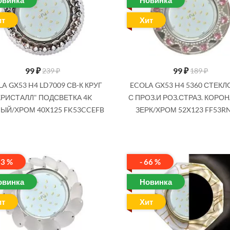
овинка
Новинка
ит
Хит
99
₽
99
₽
239 ₽
189 ₽
A GX53 H4 LD7009 СВ-К КРУГ
ECOLA GX53 H4 5360 СТЕКЛ
КРИСТАЛЛ" ПОДСВЕТКА 4K
С ПРОЗ.И РОЗ.СТРАЗ. КОРО
ЫЙ/ХРОМ 40X125 FK53CCEFB
ЗЕРК/ХРОМ 52X123 FF53R
53 %
- 66 %
овинка
Новинка
ит
Хит