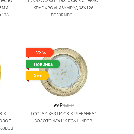
СТЕКЛО
ECOLA GX53 H4 5310 СВ-К СТЕКЛО
НЯМИ
КРУГ ХРОМ-ИЗУМРУД 38X126
X126
FC53RNECH
- 23 %
Новинка
Хит
99
₽
129 ₽
В-К
ECOLA GX53 H4 СВ-К "ЧЕКАНКА"
ТОВОЕ
ЗОЛОТО 43X115 FG61H4ECB
383ECB