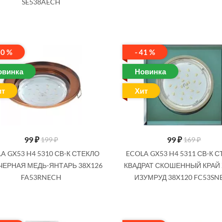
SE538AECH
50 %
- 41 %
овинка
Новинка
ит
Хит
99
₽
99
₽
199 ₽
169 ₽
A GX53 H4 5310 СВ-К СТЕКЛО
ECOLA GX53 H4 5311 СВ-К 
 ЧЕРНАЯ МЕДЬ-ЯНТАРЬ 38X126
КВАДРАТ СКОШЕННЫЙ КРАЙ
FA53RNECH
ИЗУМРУД 38X120 FC53SN