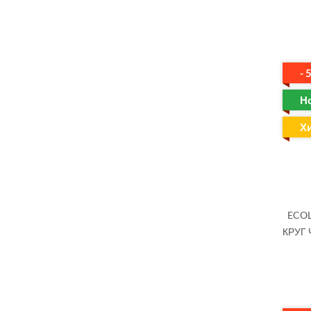
- 
Н
Х
ECOL
КРУГ