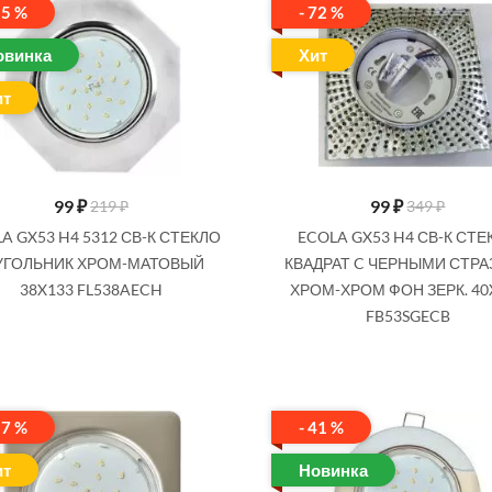
55 %
- 72 %
овинка
Хит
ит
99
₽
99
₽
219 ₽
349 ₽
A GX53 H4 5312 СВ-К СТЕКЛО
ECOLA GX53 H4 СВ-К СТЕ
УГОЛЬНИК ХРОМ-МАТОВЫЙ
КВАДРАТ C ЧЕРНЫМИ СТР
38X133 FL538AECH
ХРОМ-ХРОМ ФОН ЗЕРК. 40
FB53SGECB
17 %
- 41 %
ит
Новинка