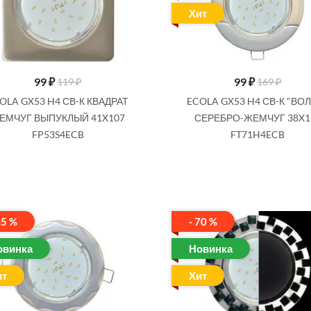
Хит
99
₽
99
₽
119 ₽
169 ₽
OLA GX53 H4 СВ-К КВАДРАТ
ECOLA GX53 H4 СВ-К "ВО
ЕМЧУГ ВЫПУКЛЫЙ 41X107
СЕРЕБРО-ЖЕМЧУГ 38X1
FP53S4ECB
FT71H4ECB
45 %
- 70 %
овинка
Новинка
ит
Хит