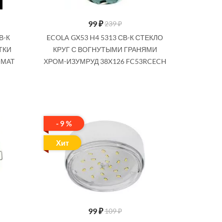
99
₽
239 ₽
В-К
ECOLA GX53 H4 5313 СВ-К СТЕКЛО
ТКИ
КРУГ С ВОГНУТЫМИ ГРАНЯМИ
-МАТ
ХРОМ-ИЗУМРУД 38X126 FC53RCECH
- 9 %
Хит
99
₽
109 ₽