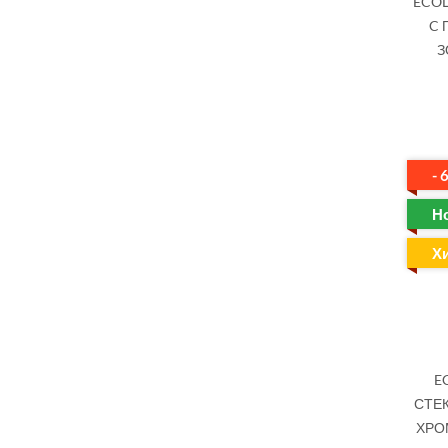
ECOL
C 
З
- 
Н
Х
E
СТЕК
ХРОМ