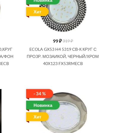
Новинка
Хит
99
₽
319 ₽
О,КРУГ
ECOLA GX53 H4 5319 СВ-К КРУГ С
НА/ФОН
ПРОЗР. МОЗАИКОЙ, ЧЕРНЫЙ/ХРОМ
NECB
40X123 FX53RMECB
- 34 %
Новинка
Хит