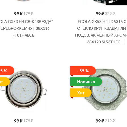
99
₽
99
₽
179 ₽
329 ₽
OLA GX53 H4 СВ-К "ЗВЕЗДА"
ECOLA GX53 H4 LD5316 С
СЕРЕБРО-ЖЕМЧУГ 38X116
СТЕКЛО КРУГ КВАДР.ПЛИ
FT81H4ECB
ПОДСВ. 4K ЧЕРНЫЙ ХРОМ
38X120 SL53TKECH
45 %
- 55 %
ит
Новинка
Хит
99
₽
99
₽
179 ₽
219 ₽