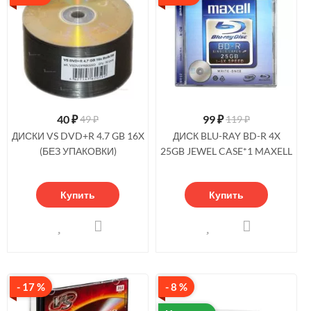
40
₽
99
₽
49 ₽
119 ₽
ДИСКИ VS DVD+R 4.7 GB 16X
ДИСК BLU-RAY BD-R 4X
(БЕЗ УПАКОВКИ)
25GB JEWEL CASE*1 MAXELL
Купить
Купить
- 17 %
- 8 %