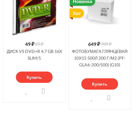
Новинка
Хит
49
₽
649
₽
59 ₽
709 ₽
ДИСК VS DVD+R 4.7 GB 16X
ФОТОБУМАГА ГЛЯНЦЕВАЯ
SLIM/5
10Х15 500Л 200 Г/М2 (PF-
GLA6-200/500) (G10)
Купить
Купить