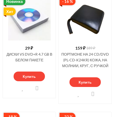
Новинка
- 16 %
Хит
29
₽
159
₽
189 ₽
ДИСКИ VS DVD+R 4.7 GB В
ПОРТМОНЕ НА 24 CD/DVD
БЕЛОМ ПАКЕТЕ
(PL-CD-K24KR) КОЖА, НА
МОЛНИИ, КРУГ, С РУЧКОЙ
Купить
Купить
- 18 %
- 22 %