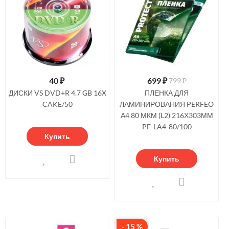
40
₽
699
₽
799 ₽
ДИСКИ VS DVD+R 4.7 GB 16X
ПЛЕНКА ДЛЯ
CAKE/50
ЛАМИНИРОВАНИЯ PERFEO
А4 80 МКМ (L2) 216Х303ММ
PF-LA4-80/100
Купить
Купить
- 15 %