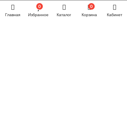
0
0
Сварочное оборудование
Главная
Избранное
Каталог
Корзина
Кабинет
Силовая техника
Строительное оборудование
Строительные материалы
Товары для дома и дачи
Товары для спорта и отдыха
Хозяйственные товары
Электрика
Электроника
Новостной блог
Обязательная маркировка велосипедов стартует в
России с 1 сентября