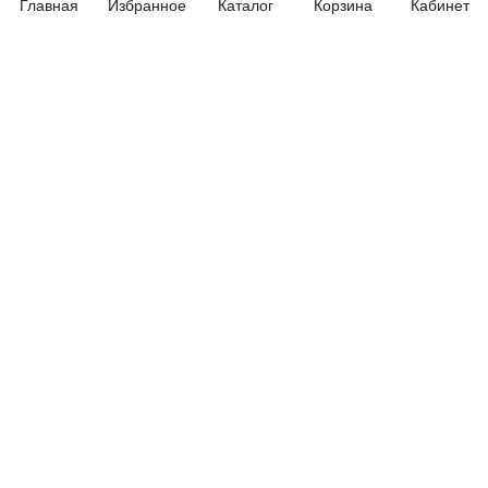
Главная
Избранное
Каталог
Корзина
Кабинет
Электрика
Электроника
Новостной блог
Обязательная маркировка велосипедов стартует в
России с 1 сентября
24.06.2024 07:58
© 2026 год. Все права защищены.