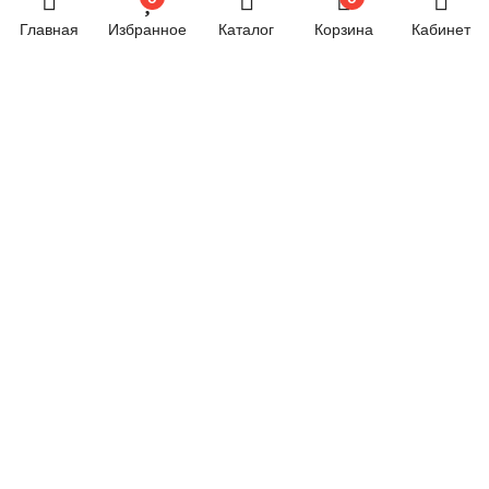
Хозяйственные товары
Главная
Избранное
Каталог
Корзина
Кабинет
Электрика
Электроника
Новостной блог
Обязательная маркировка велосипедов стартует в
России с 1 сентября
24.06.2024 07:58
© 2026 год. Все права защищены.