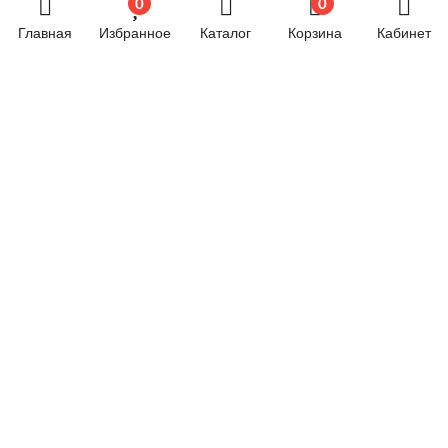
0
0
Хозяйственные товары
Главная
Избранное
Каталог
Корзина
Кабинет
Электрика
Электроника
Новостной блог
Обязательная маркировка велосипедов стартует в
России с 1 сентября
24.06.2024 07:58
© 2026 год. Все права защищены.