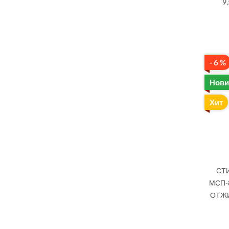
9
- 6 %
Нови
Хит
СТ
МСП-
ОТЖИ