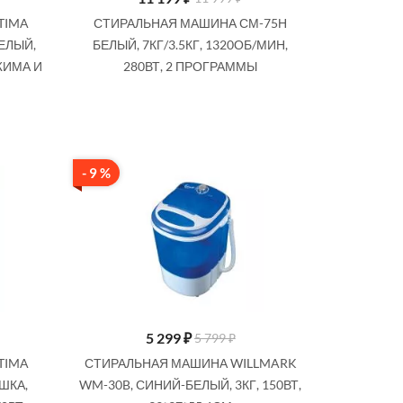
Купить
Купить
TIMA
СТИРАЛЬНАЯ МАШИНА СМ-75Н
ЕЛЫЙ,
БЕЛЫЙ, 7КГ/3.5КГ, 1320ОБ/МИН,
ТЖИМА И
280ВТ, 2 ПРОГРАММЫ
- 9 %
5 299
₽
5 799 ₽
TIMA
СТИРАЛЬНАЯ МАШИНА WILLMARK
ШКА,
WM-30B, СИНИЙ-БЕЛЫЙ, 3КГ, 150ВТ,