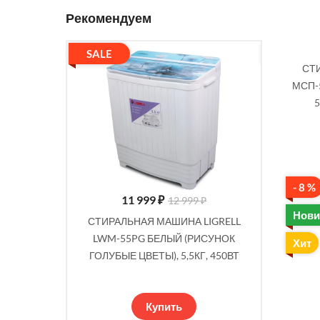
Рекомендуем
SALE
SALE
СТ
МСП-
5
- 8 %
11 999
₽
9 ₽
12 999 ₽
Нови
А OPTIMA
СТИРАЛЬНАЯ МАШИНА LIGRELL
СТИРАЛ
ИРКА/ОТЖИМ
LWM-55PG БЕЛЫЙ (РИСУНОК
МС-40 (
Хит
, 600ВТ,
ГОЛУБЫЕ ЦВЕТЫ), 5,5КГ, 450ВТ
4КГ, 160В
М
Купить