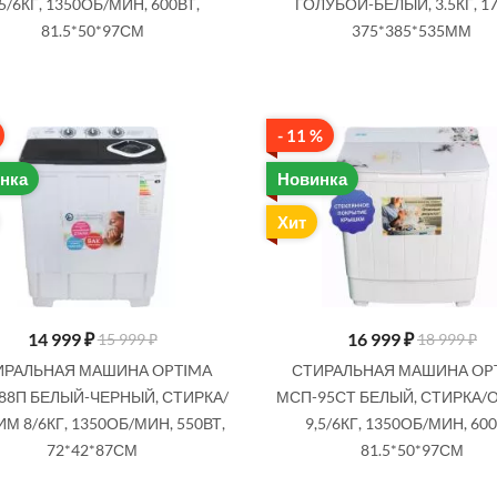
,5/6КГ, 1350ОБ/МИН, 600ВТ,
ГОЛУБОЙ-БЕЛЫЙ, 3.5КГ, 17
81.5*50*97СМ
375*385*535ММ
- 11 %
нка
Новинка
Хит
14 999
₽
16 999
₽
15 999 ₽
18 999 ₽
ИРАЛЬНАЯ МАШИНА OPTIMA
СТИРАЛЬНАЯ МАШИНА OP
88П БЕЛЫЙ-ЧЕРНЫЙ, СТИРКА/
МСП-95СТ БЕЛЫЙ, СТИРКА
М 8/6КГ, 1350ОБ/МИН, 550ВТ,
9,5/6КГ, 1350ОБ/МИН, 600
72*42*87СМ
81.5*50*97СМ