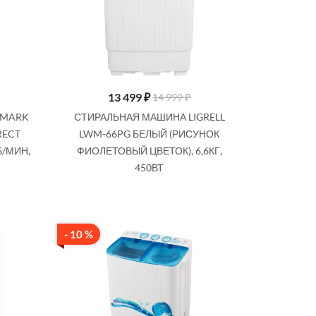
13 499
₽
14 999 ₽
LMARK
СТИРАЛЬНАЯ МАШИНА LIGRELL
RECT
LWM-66PG БЕЛЫЙ (РИСУНОК
Б/МИН,
ФИОЛЕТОВЫЙ ЦВЕТОК), 6,6КГ,
450ВТ
- 10 %