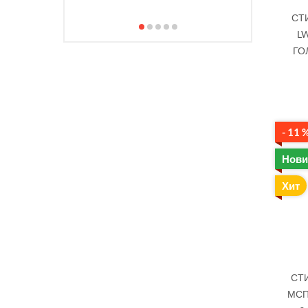
СТ
L
ГО
- 11 
Нови
Хит
СТ
МСП