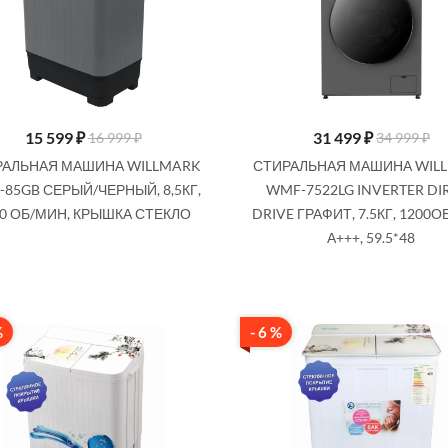
15 599
₽
31 499
₽
16 999 ₽
34 999 ₽
РАЛЬНАЯ МАШИНА WILLMARK
СТИРАЛЬНАЯ МАШИНА WIL
85GB СЕРЫЙ/ЧЕРНЫЙ, 8,5КГ,
WMF-7522LG INVERTER DI
50 ОБ/МИН, КРЫШКА СТЕКЛО
DRIVE ГРАФИТ, 7.5КГ, 1200О
А+++, 59.5*48
%
- 6 %