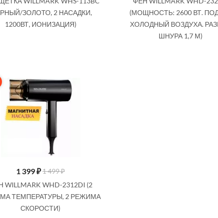
ЩЕТКА WILLMARK WHS-113BC
ФЕН WILLMARK WHD-232
ЕРНЫЙ/ЗОЛОТО, 2 НАСАДКИ,
(МОЩНОСТЬ: 2600 ВТ. ПО
1200ВТ, ИОНИЗАЦИЯ)
ХОЛОДНЫЙ ВОЗДУХА. РА
ШНУРА 1,7 М)
1 399
₽
1 499 ₽
Н WILLMARK WHD-2312DI (2
МА ТЕМПЕРАТУРЫ, 2 РЕЖИМА
СКОРОСТИ)