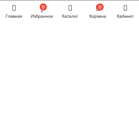
0
0
Сварочное оборудование
Главная
Избранное
Каталог
Корзина
Кабинет
Силовая техника
Строительное оборудование
Строительные материалы
Товары для дома и дачи
Товары для спорта и отдыха
Хозяйственные товары
Электрика
Электроника
Новостной блог
Обязательная маркировка велосипедов стартует в
России с 1 сентября