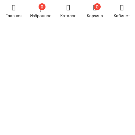
0
0
Сварочное оборудование
Главная
Избранное
Каталог
Корзина
Кабинет
Силовая техника
Строительное оборудование
Строительные материалы
Товары для дома и дачи
Товары для спорта и отдыха
Хозяйственные товары
Электрика
Электроника
Новостной блог
Обязательная маркировка велосипедов стартует в
России с 1 сентября