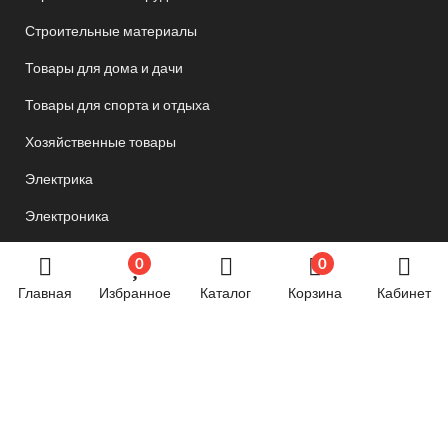
Строительные материалы
Товары для дома и дачи
Товары для спорта и отдыха
Хозяйственные товары
Электрика
Электроника
Новостной блог
0
0
Главная
Избранное
Каталог
Корзина
Кабинет
Обязательная маркировка велосипедов стартует в
России с 1 сентября
24.06.2024 07:58